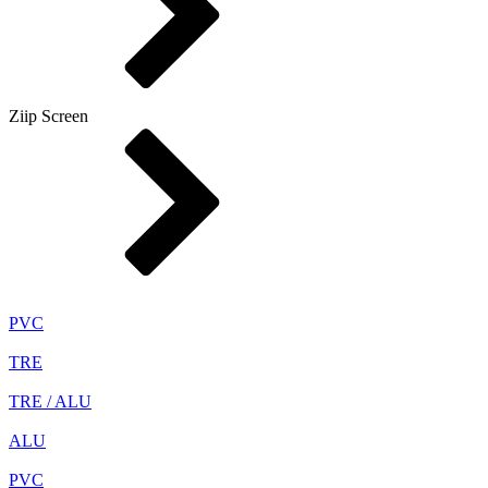
Ziip Screen
PVC
TRE
TRE / ALU
ALU
PVC