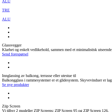
ALU
TRE
ALU
Glassvegger
Klarhet og enkelt vedlikehold, sammen med et minimalistisk utseende
Send forespørsel
Innglassing av balkong, terrasse eller utestue til
Balkongglass i rammesystemer er et glidesystem. Skyvevinduer er laget
Se nye produkter
Ziip Screen
Vi tilbyr 2 modeller ZIP Screens: ZIP Screen 95 og ZIP Screen 126.