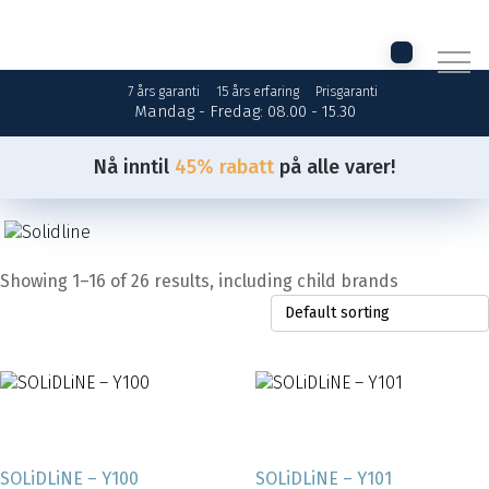
7 års garanti
15 års erfaring
Prisgaranti
Mandag - Fredag: 08.00 - 15.30
Nå inntil
45% rabatt
på alle varer!
Showing 1–16 of 26 results, including child brands
SOLiDLiNE – Y100
SOLiDLiNE – Y101