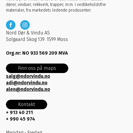
dører, vinduer, rekkverk, trapper, m.m. i vedlikeholdsfrie
materialer, fra markedets ledende produsenter.
Nord Dør & Vindu AS
Solgaard Skog 139. 1599 Moss
Org.nr: NO 933 569 209 MVA
Finn oss på maps
salg@ndorvindu.no
adi@ndorvindu.no
alen@ndorvindu.no
Kontakt
+ 913 40 211
+ 990 45 974
Mandag - Fredag