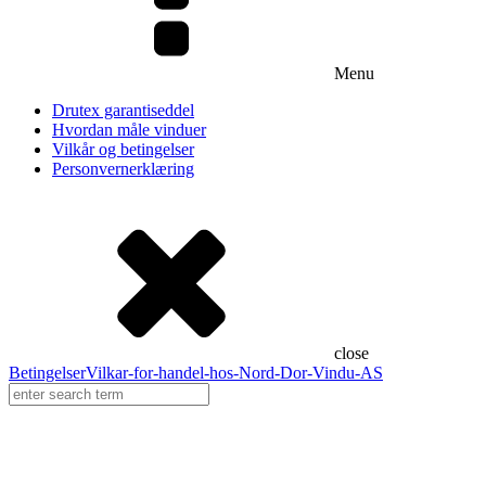
Innglassing
Zip Screen
Referanser
Menu
Inspirasjon
Drutex garantiseddel
Hvordan måle vinduer
Partnere
Vilkår og betingelser
Personvernerklæring
Frekhaug Vinduet
Diplomat
Lyssand
close
Betingelser
Vilkar-for-handel-hos-Nord-Dor-Vindu-AS