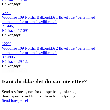
Balkongdør
'-22%
Woodline 109 Nordic Balkongdør 1 fløyet i tre / beslått med
aluminium for minimal vedlikehold.
21 996,-
Nå fra: kr 17 091,-
Balkongdør
'-22%
Woodline 109 Nordic Balkongdør 2 fløyet i tre / beslått med
aluminium for minimal vedlikehold.
37 480.-
Nå fra: kr 29 122,-
Balkongdør
Last mer (182)
Fant du ikke det du var ute etter?
Send oss forespørsel for alle spesielle ønsker og
dimensjoner - vårt team ser frem til å hjelpe deg.
Send forespørsel