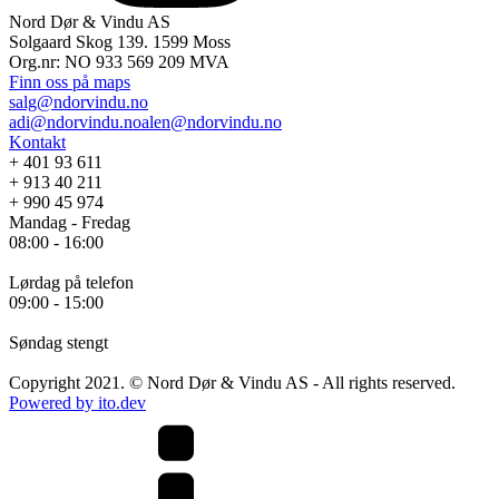
Nord Dør & Vindu AS
Solgaard Skog 139. 1599 Moss
Lagervarer
Org.nr: NO 933 569 209 MVA
Finn oss på maps
Vinduer
salg@ndorvindu.no
adi@ndorvindu.no
alen@ndorvindu.no
PVC Vinduer
Aluminiumsvinduer
Kontakt
TRE Vindeur
+ 401 93 611
Vinduer i tre og aluminium
Dører
+ 913 40 211
+ 990 45 974
PVC Balkongdører
Mandag - Fredag
Aluminiumsdører
08:00 - 16:00
Balkongdører i tre
Dører i tre og aluminium
Ytterdører
Lørdag på telefon
09:00 - 15:00
Inngangsdører
Skyvedører
Søndag stengt
Skyvedører i aluminium
Copyright 2021. © Nord Dør & Vindu AS - All rights reserved.
PVC Skyvedører
Powered by ito.dev
TRE Skyvedører
Foldedører
Aluminium foldedører
Kontorvegge