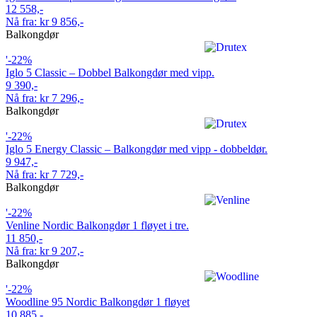
12 558,-
Nå fra: kr 9 856,-
Balkongdør
'-22%
Iglo 5 Classic – Dobbel Balkongdør med vipp.
9 390,-
Nå fra: kr 7 296,-
Balkongdør
'-22%
Iglo 5 Energy Classic – Balkongdør med vipp - dobbeldør.
9 947,-
Nå fra: kr 7 729,-
Balkongdør
'-22%
Venline Nordic Balkongdør 1 fløyet i tre.
11 850,-
Nå fra: kr 9 207,-
Balkongdør
'-22%
Woodline 95 Nordic Balkongdør 1 fløyet
10 885,-