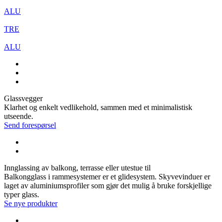
ALU
TRE
ALU
Glassvegger
Klarhet og enkelt vedlikehold, sammen med et minimalistisk
utseende.
Send forespørsel
Innglassing av balkong, terrasse eller utestue til
Balkongglass i rammesystemer er et glidesystem. Skyvevinduer er
laget av aluminiumsprofiler som gjør det mulig å bruke forskjellige
typer glass.
Se nye produkter