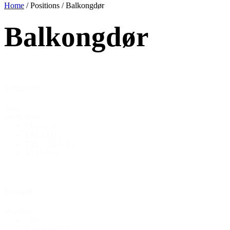
Home
/ Positions / Balkongdør
Balkongdør
Velg profil
Velg
Alle
profil
PVC
(22)
TRE
(44)
TRE / ALU
(6)
ALU
(56)
Posisjon
Posisjon
Alle
Ytterdører
(26)