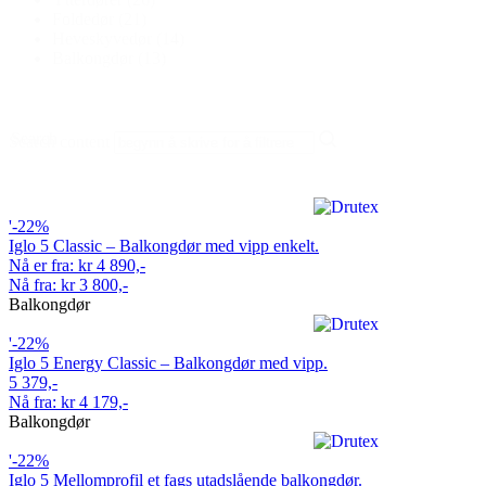
Foldedør
(21)
Heveskyvedør
(14)
Balkongdør
(13)
Search
Search content
'-22%
Iglo 5 Classic – Balkongdør med vipp enkelt.
Nå er fra: kr 4 890,-
Nå fra: kr 3 800,-
Balkongdør
'-22%
Iglo 5 Energy Classic – Balkongdør med vipp.
5 379,-
Nå fra: kr 4 179,-
Balkongdør
'-22%
Iglo 5 Mellomprofil et fags utadslående balkongdør.