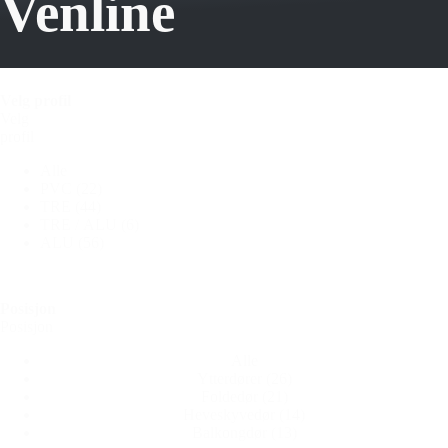
Venline
Velg profil
Velg
profil
Alle
PVC
(22)
TRE
(44)
TRE / ALU
(6)
ALU
(56)
Posisjon
Posisjon
Alle
Ytterdører
(26)
Foldedør
(21)
Heveskyvedør
(14)
Balkongdør
(13)