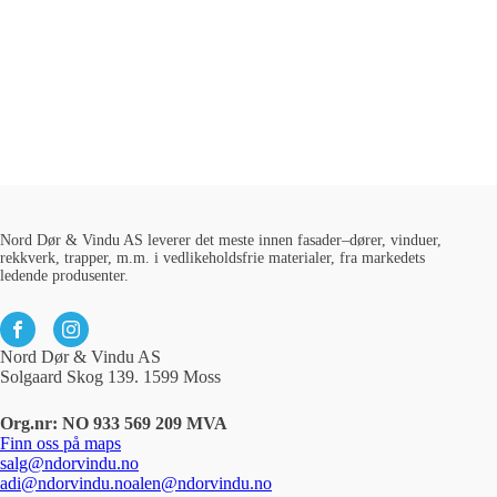
Nord Dør & Vindu AS leverer det meste innen fasader–dører, vinduer,
rekkverk, trapper, m.m. i vedlikeholdsfrie materialer, fra markedets
ledende produsenter.
Nord Dør & Vindu AS
Solgaard Skog 139. 1599 Moss
Org.nr: NO 933 569 209 MVA
Finn oss på maps
salg@ndorvindu.no
adi@ndorvindu.no
alen@ndorvindu.no