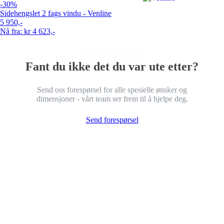
-30%
Sidehengslet 2 fags vindu - Venline
5 950,-
Nå fra: kr 4 623,-
Last mer (182)
Fant du ikke det du var ute etter?
Send oss forespørsel for alle spesielle ønsker og
dimensjoner - vårt team ser frem til å hjelpe deg.
Send forespørsel