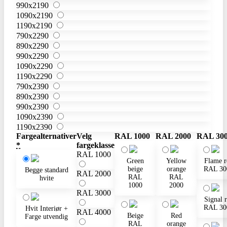
990x2190
1090x2190
1190x2190
790x2290
890x2290
990x2290
1090x2290
1190x2290
790x2390
890x2390
990x2390
1090x2390
1190x2390
Fargealternativer
Velg
RAL 1000
RAL 2000
RAL 30
*
fargeklasse
RAL 1000
Green
Yellow
Flame r
beige
orange
RAL 30
Begge standard
RAL 2000
RAL
RAL
hvite
1000
2000
RAL 3000
Signal 
RAL 30
Hvit Interiør +
RAL 4000
Beige
Red
Farge utvendig
RAL
orange