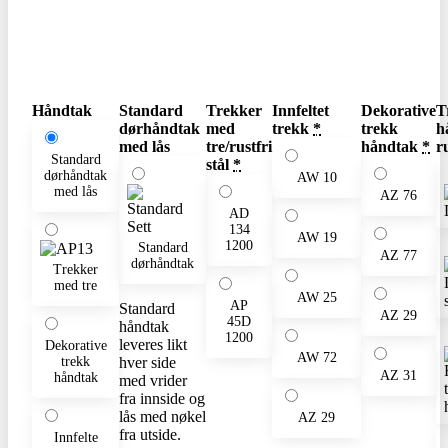
Håndtak
Standard
Trekker
Innfeltet
Dekorative
T
dørhåndtak
med
trekk
*
trekk
h
med lås
tre/rustfri
håndtak
*
ru
Standard
stål
*
dørhåndtak
AW 10
med lås
AZ 76
AD
134
AW 19
1200
Standard
AZ 77
dørhåndtak
Trekker
med tre
AW 25
AP
Standard
AZ 29
45D
håndtak
1200
leveres likt
Dekorative
AW 72
trekk
hver side
AZ 31
håndtak
med vrider
fra innside og
lås med nøkel
AZ 29
fra utside.
Innfelte