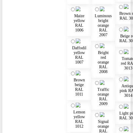
Brown 
Maize
Luminous
RAL 30
yellow
bright
RAL
orange
1006
RAL
2007
Beige r
RAL 30
Daffodil
yellow
Bright
RAL
red
Tomat
1007
orange
red R
RAL
3013
2008
Brown
beige
Antiqu
RAL
Traffic
pink R
1011
orange
3014
RAL
2009
Lemon
Light p
yellow
RAL 30
RAL
Signal
1012
orange
RAL