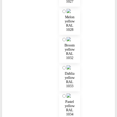
1027
Melon
yellow
RAL
1028
Broom
yellow
RAL
1032
Dahlia
yellow
RAL
1033
Pastel
yellow
RAL
1034