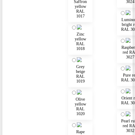
Saffron
3024
yellow
RAL
1017
Lumino
bright 
RAL 30
Zinc
yellow
RAL
Raspber
1018
red R
3027
Grey
beige
Pure r
RAL
RAL 30
1019
Orient 
Olive
RAL 30
yellow
RAL
1020
Pearl r
red R
3032
Rape