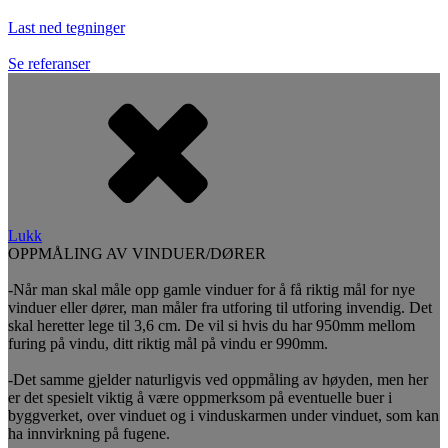
Last ned tegninger
Se referanser
Lukk
OPPMÅLING AV VINDUER/DØRER
-Når man skal måle opp gamle vinduer for å få riktig mål for nye
vinduer eller dører, man måler fra utforing til utforing invendig. Det
skal heretter lege til 3,6 cm. De vil si hvis du har 950mm mellom
furing på vindu, ditt riktig mål på vindu er 990mm.
-Det samme gjelder naturligvis ved oppmåling av høyden, men her
er det spesielt viktig å være oppmerksom på eventuelle buer i
byggverket, over vinduet og i vinduskarmen under vinduet, som kan
ha innvirkning på fugene.