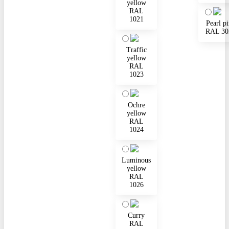
yellow
RAL
1021
Pearl p
RAL 30
Traffic
yellow
RAL
1023
Ochre
yellow
RAL
1024
Luminous
yellow
RAL
1026
Curry
RAL