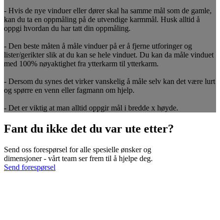
- Hvis de nye vinduer eller dører skal ha samme mål som de gamle,
kan du ta en oppmåling på de utvendige karmmål. Husk alltid å
oppgi hvordan du har tatt din oppmåling.
- Den beste måten å måle vinduer på er å fjerne utforinger og
lister/gerikter slik at du kan se hele vinduet. Du kan da måle vinduet
med 100% nøyaktighet fra ytterkarm til ytterkarm.
- Dersom du synes det virker vanskelig å måle selv kan det være lurt
og spørre en venn eller fagmann om hjelp.
- Det er viktig at man alltid oppgir mål i bredde x høyde.
Fant du ikke det du var ute etter?
Send oss forespørsel for alle spesielle ønsker og
dimensjoner - vårt team ser frem til å hjelpe deg.
Send forespørsel