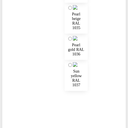
Pearl
beige
RAL
1035
Pearl
gold RAL
1036
Sun
yellow
RAL
1037