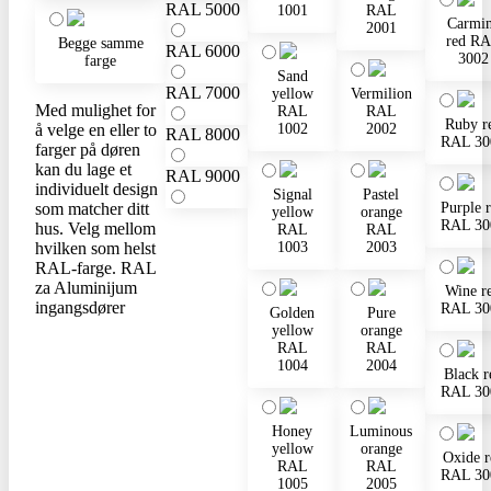
RAL 5000
1001
RAL
Carmi
2001
red R
Begge samme
RAL 6000
3002
farge
Sand
RAL 7000
yellow
Vermilion
Med mulighet for
RAL
RAL
Ruby r
å velge en eller to
1002
2002
RAL 8000
RAL 30
farger på døren
kan du lage et
RAL 9000
individuelt design
Signal
Pastel
som matcher ditt
Purple 
yellow
orange
RAL 30
hus. Velg mellom
RAL
RAL
hvilken som helst
1003
2003
RAL-farge. RAL
za Aluminijum
Wine r
ingangsdører
RAL 30
Golden
Pure
yellow
orange
RAL
RAL
1004
2004
Black r
RAL 30
Honey
Luminous
yellow
orange
Oxide r
RAL
RAL
RAL 30
1005
2005