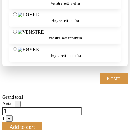
Venstre sett utefra
Høyre sett utefra
Venstre sett innenfra
Høyre sett innenfra
Neste
Grand total
-
Quantity
1
+
Add to cart