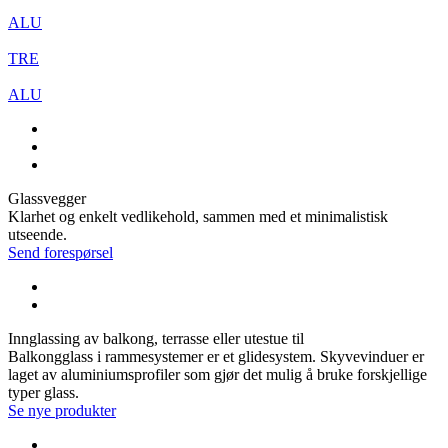
ALU
TRE
ALU
Glassvegger
Klarhet og enkelt vedlikehold, sammen med et minimalistisk
utseende.
Send forespørsel
Innglassing av balkong, terrasse eller utestue til
Balkongglass i rammesystemer er et glidesystem. Skyvevinduer er
laget av aluminiumsprofiler som gjør det mulig å bruke forskjellige
typer glass.
Se nye produkter