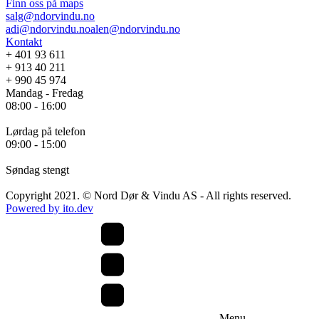
Finn oss på maps
Vinduer
salg@ndorvindu.no
adi@ndorvindu.no
alen@ndorvindu.no
PVC Vinduer
Aluminiumsvinduer
Kontakt
TRE Vindeur
+ 401 93 611
Vinduer i tre og aluminium
Dører
+ 913 40 211
+ 990 45 974
PVC Balkongdører
Mandag - Fredag
Aluminiumsdører
08:00 - 16:00
Balkongdører i tre
Dører i tre og aluminium
Ytterdører
Lørdag på telefon
09:00 - 15:00
Inngangsdører
Skyvedører
Søndag stengt
Skyvedører i aluminium
Copyright 2021. © Nord Dør & Vindu AS - All rights reserved.
PVC Skyvedører
Powered by ito.dev
TRE Skyvedører
Foldedører
Aluminium foldedører
Kontorvegge
Innglassing
Zip Screen
Menu