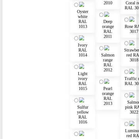
2010
Coral r
RAL 30
Oyster
white
RAL
Deep
1013
orange
Rose R
RAL
3017
2011
Ivory
RAL
Strawbe
1014
Salmon
red R
range
3018
RAL
2012
Light
ivory
Traffic 
RAL
RAL 30
1015
Pearl
orange
RAL
Salmo
2013
Sulfur
pink R
yellow
3022
RAL
1016
Lumino
red R