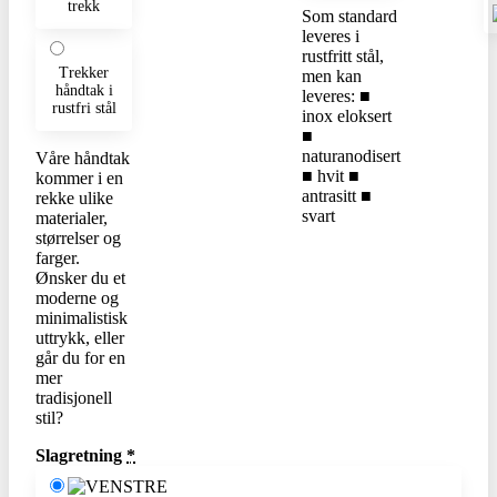
trekk
Som standard
leveres i
rustfritt stål,
Trekker
men kan
håndtak i
leveres: ■
rustfri stål
inox eloksert
■
naturanodisert
Våre håndtak
■ hvit ■
kommer i en
antrasitt ■
rekke ulike
svart
materialer,
størrelser og
farger.
Ønsker du et
moderne og
minimalistisk
uttrykk, eller
går du for en
mer
tradisjonell
stil?
Slagretning
*