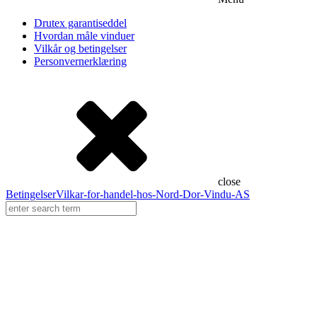
Referanser
Inspirasjon
Drutex garantiseddel
Hvordan måle vinduer
Partnere
Vilkår og betingelser
Personvernerklæring
Frekhaug Vinduet
Diplomat
Lyssand
close
Betingelser
Vilkar-for-handel-hos-Nord-Dor-Vindu-AS