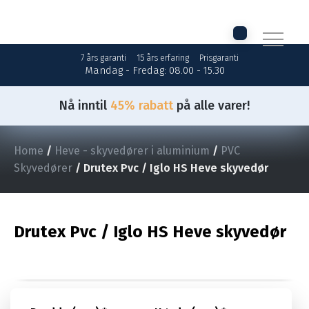
7 års garanti
15 års erfaring
Prisgaranti
Mandag - Fredag: 08.00 - 15.30
Nå inntil
45% rabatt
på alle varer!
Home
/
Heve - skyvedører i aluminium
/
PVC
Skyvedører
/ Drutex Pvc / Iglo HS Heve skyvedør
Drutex Pvc / Iglo HS Heve skyvedør