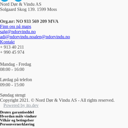
Nord Dør & Vindu AS
Solgaard Skog 139. 1599 Moss
Org.nr: NO 933 569 209 MVA
Finn oss på maps
salg@ndorvindu.no
adi@ndorvindu.no
alen@ndorvindu.no
Kontakt
+ 913 40 211
+ 990 45 974
Mandag - Fredag
08:00 - 16:00
Lørdag på telefon
09:00 - 15:00
Søndag stengt
Copyright 2021. © Nord Dør & Vindu AS - All rights reserved.
Powered by ito.dev
Drutex garantiseddel
Hvordan måle vinduer
Vilkår og betingelser
Personvernerklæring