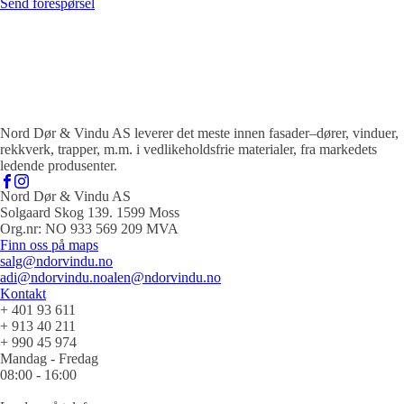
Send forespørsel
Nord Dør & Vindu AS leverer det meste innen fasader–dører, vinduer,
rekkverk, trapper, m.m. i vedlikeholdsfrie materialer, fra markedets
ledende produsenter.
Nord Dør & Vindu AS
Solgaard Skog 139. 1599 Moss
Org.nr: NO 933 569 209 MVA
Finn oss på maps
salg@ndorvindu.no
adi@ndorvindu.no
alen@ndorvindu.no
Kontakt
+ 401 93 611
+ 913 40 211
+ 990 45 974
Mandag - Fredag
08:00 - 16:00