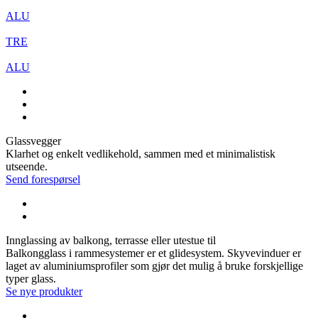
ALU
TRE
ALU
Glassvegger
Klarhet og enkelt vedlikehold, sammen med et minimalistisk
utseende.
Send forespørsel
Innglassing av balkong, terrasse eller utestue til
Balkongglass i rammesystemer er et glidesystem. Skyvevinduer er
laget av aluminiumsprofiler som gjør det mulig å bruke forskjellige
typer glass.
Se nye produkter