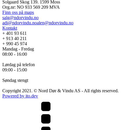
Solgaard Skog 139. 1599 Moss
Lagervarer
Org.nr: NO 933 569 209 MVA
Finn oss på maps
Vinduer
salg@ndorvindu.no
adi@ndorvindu.no
alen@ndorvindu.no
PVC Vinduer
Aluminiumsvinduer
Kontakt
TRE Vindeur
+ 401 93 611
Vinduer i tre og aluminium
Dører
+ 913 40 211
+ 990 45 974
PVC Balkongdører
Mandag - Fredag
Aluminiumsdører
08:00 - 16:00
Balkongdører i tre
Dører i tre og aluminium
Ytterdører
Lørdag på telefon
09:00 - 15:00
Inngangsdører
Skyvedører
Søndag stengt
Skyvedører i aluminium
Copyright 2021. © Nord Dør & Vindu AS - All rights reserved.
PVC Skyvedører
Powered by ito.dev
TRE Skyvedører
Foldedører
Aluminium foldedører
Kontorvegge
Innglassing