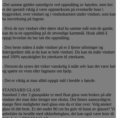
-Det samme gjelder naturligvis ved oppmåling av høyden, men her
er det spesielt viktig å være oppmerksom på eventuelle buer i
byggverket, over vinduet og i vinduskarmen under vinduet, som kan
ha innvirkning på fugene.
- Hvis de nye vinduer eller dører skal ha samme mål som de gamle,
kan du ta en oppmåling på de utvendige karmmål. Husk alltid å
oppgi hvordan du har tatt din oppmåling.
- Den beste måten å måle vinduer på er å fjerne utforinger og
lister/gerikter slik at du kan se hele vinduet. Du kan da måle vinduet
med 100% nøyaktighet fra ytterkarm til ytterkarm.
- Dersom du synes det virker vanskelig å måle selv kan det være lurt
og spørre en venn eller fagmann om hjelp.
- Det er viktig at man alltid oppgir mål i bredde x høyde.
STANDARD GLASS
Standard 2 eler 3 glasspakke er med float glass som brukes på alle
vinduer der man ikke trenger noe ekstra. Det finnes sannsynligvis
mange flere muligheter med glass enn du er klar over. Velg ønsket
glass til ditt bruk. Er det under 80 cm fra gulv til bunn av glasset? Vi
anbefaler da bestille med sikkerhetsglass, det kan også være krav til