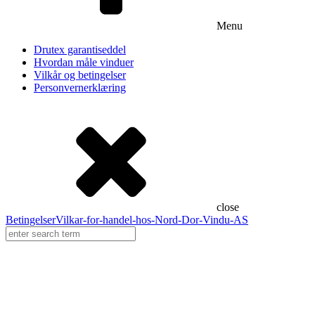
Zip Screen
Referanser
Menu
Inspirasjon
Drutex garantiseddel
Hvordan måle vinduer
Partnere
Vilkår og betingelser
Personvernerklæring
Frekhaug Vinduet
Diplomat
Lyssand
close
Betingelser
Vilkar-for-handel-hos-Nord-Dor-Vindu-AS