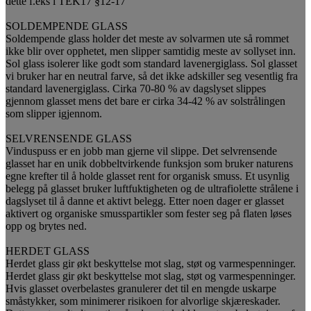
dette f.eks i TEK17 §12-17
SOLDEMPENDE GLASS
Soldempende glass holder det meste av solvarmen ute så rommet
ikke blir over opphetet, men slipper samtidig meste av sollyset inn.
Sol glass isolerer like godt som standard lavenergiglass. Sol glasset
vi bruker har en neutral farve, så det ikke adskiller seg vesentlig fra
standard lavenergiglass. Cirka 70-80 % av dagslyset slippes
gjennom glasset mens det bare er cirka 34-42 % av solstrålingen
som slipper igjennom.
SELVRENSENDE GLASS
Vinduspuss er en jobb man gjerne vil slippe. Det selvrensende
glasset har en unik dobbeltvirkende funksjon som bruker naturens
egne krefter til å holde glasset rent for organisk smuss. Et usynlig
belegg på glasset bruker luftfuktigheten og de ultrafiolette strålene i
dagslyset til å danne et aktivt belegg. Etter noen dager er glasset
aktivert og organiske smusspartikler som fester seg på flaten løses
opp og brytes ned.
HERDET GLASS
Herdet glass gir økt beskyttelse mot slag, støt og varmespenninger.
Herdet glass gir økt beskyttelse mot slag, støt og varmespenninger.
Hvis glasset overbelastes granulerer det til en mengde uskarpe
småstykker, som minimerer risikoen for alvorlige skjæreskader.