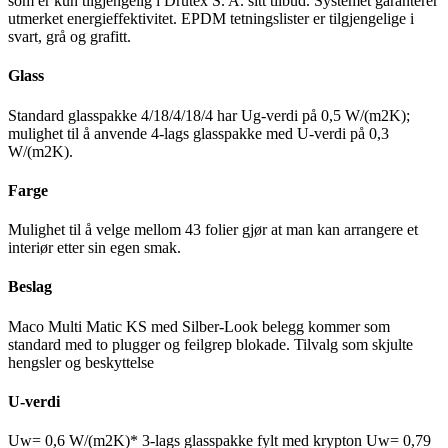
som er kun tilgjengelig i Drutex S. A. sitt tilbud. Systemet garanterer
utmerket energieffektivitet. EPDM tetningslister er tilgjengelige i
svart, grå og grafitt.
Glass
Standard glasspakke 4/18/4/18/4 har Ug-verdi på 0,5 W/(m2K);
mulighet til å anvende 4-lags glasspakke med U-verdi på 0,3
W/(m2K).
Farge
Mulighet til å velge mellom 43 folier gjør at man kan arrangere et
interiør etter sin egen smak.
Beslag
Maco Multi Matic KS med Silber-Look belegg kommer som
standard med to plugger og feilgrep blokade. Tilvalg som skjulte
hengsler og beskyttelse
U-verdi
Uw= 0,6 W/(m2K)* 3-lags glasspakke fylt med krypton Uw= 0,79