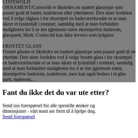
COTSWOLD
ORNAMENT/Cotswold er likeledes en mattert glasstype som
passer godt til badet, toalettrom eller ytterdøren. Den store fordelen
ved å velge råglass i for eksempel en badeværelsesdør er at man
sikrer et lysinnfall i rommet, samtidig med at man forhindrer
muligheten for å se inn igjennom ruten eksempelvis baderom,
glassparti, Merk: Costwold kan ikke leveres som lydglass
FROSTET GLASS
Frostet glasset er likeledes en mattert glasstype som passer godt til en
ytterdør. Den store fordelen ved å velge frostet glass i for eksempel
en badeværelsesdør er at man sikrer et lysinnfall i rommet, samtidig
med at man forhindrer muligheten for å se inn igjennom ruten,
eksempelvis baderom, toalettrom, men kan også brukes i et glas
parti, møterom,…
Fant du ikke det du var ute etter?
Send oss forespørsel for alle spesielle ønsker og
dimensjoner - vårt team ser frem til å hjelpe deg.
Send forespørsel