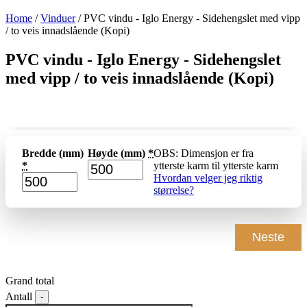
Home
/
Vinduer
/ PVC vindu - Iglo Energy - Sidehengslet med vipp
/ to veis innadslående (Kopi)
PVC vindu - Iglo Energy - Sidehengslet
med vipp / to veis innadslående (Kopi)
Bredde (mm)
Høyde (mm)
*
OBS: Dimensjon er fra
*
ytterste karm til ytterste karm
Hvordan velger jeg riktig
størrelse?
Neste
Grand total
-
Quantity