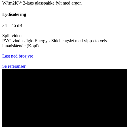
W/(m2K)* 2-lags glasspakke fylt med argon
Lydisolering
34 – 46 dB.
Spill video
PVC vindu - Iglo Energy - Sidehengslet med vipp / to veis
innadslående (Kopi)
Last ned brosjyre
Se referanser