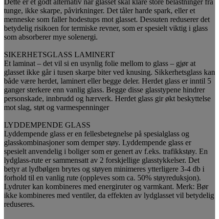
Dette er et godt alternativ når glasset skal klare store belastninger fra
tunge, ikke skarpe, påvirkninger. Det tåler harde spark, eller et
menneske som faller hodestups mot glasset. Dessuten reduserer det
betydelig risikoen for termiske revner, som er spesielt viktig i glass
som absorberer mye solenergi.
SIKERHETSGLASS LAMINERT
Et laminat – det vil si en usynlig folie mellom to glass – gjør at
glasset ikke går i tusen skarpe biter ved knusing. Sikkerhetsglass kan
både være herdet, laminert eller begge deler. Herdet glass er inntil 5
ganger sterkere enn vanlig glass. Begge disse glasstypene hindrer
personskade, innbrudd og hærverk. Herdet glass gir økt beskyttelse
mot slag, støt og varmespenninger
LYDDEMPENDE GLASS
Lyddempende glass er en fellesbetegnelse på spesialglass og
glasskombinasjoner som demper støy. Lyddempende glass er
spesielt anvendelig i boliger som er genert av f.eks. trafikkstøy. En
lydglass-rute er sammensatt av 2 forskjellige glasstykkelser. Det
betyr at lydbølgen brytes og støyen minimeres ytterligere 3-4 db i
forhold til en vanlig rute (oppleves som ca. 50% støyreduksjon).
Lydruter kan kombineres med energiruter og varmkant. Merk: Bør
ikke kombineres med ventiler, da effekten av lydglasset vil betydelig
reduseres.