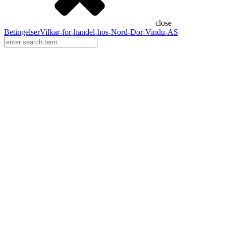
close
Betingelser
Vilkar-for-handel-hos-Nord-Dor-Vindu-AS