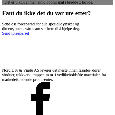
- Det er viktig at man alltid oppgir mål i bredde x høyde.
Fant du ikke det du var ute etter?
Send oss forespørsel for alle spesielle ønsker og
dimensjoner - vårt team ser frem til å hjelpe deg.
Send forespørsel
Nord Dør & Vindu AS leverer det meste innen fasader–dører,
vinduer, rekkverk, trapper, m.m. i vedlikeholdsfrie materialer, fra
markedets ledende produsenter.