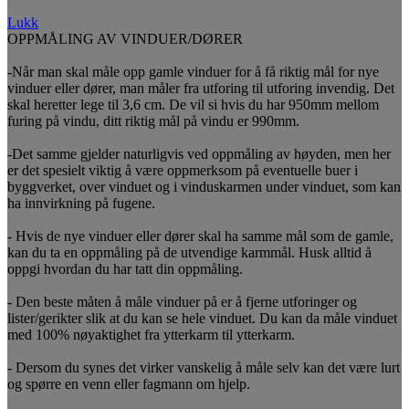
Lukk
OPPMÅLING AV VINDUER/DØRER
-Når man skal måle opp gamle vinduer for å få riktig mål for nye
vinduer eller dører, man måler fra utforing til utforing invendig. Det
skal heretter lege til 3,6 cm. De vil si hvis du har 950mm mellom
furing på vindu, ditt riktig mål på vindu er 990mm.
-Det samme gjelder naturligvis ved oppmåling av høyden, men her
er det spesielt viktig å være oppmerksom på eventuelle buer i
byggverket, over vinduet og i vinduskarmen under vinduet, som kan
ha innvirkning på fugene.
- Hvis de nye vinduer eller dører skal ha samme mål som de gamle,
kan du ta en oppmåling på de utvendige karmmål. Husk alltid å
oppgi hvordan du har tatt din oppmåling.
- Den beste måten å måle vinduer på er å fjerne utforinger og
lister/gerikter slik at du kan se hele vinduet. Du kan da måle vinduet
med 100% nøyaktighet fra ytterkarm til ytterkarm.
- Dersom du synes det virker vanskelig å måle selv kan det være lurt
og spørre en venn eller fagmann om hjelp.