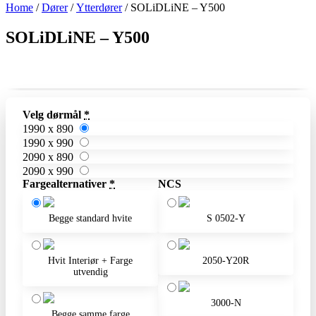
Home
/
Dører
/
Ytterdører
/ SOLiDLiNE – Y500
SOLiDLiNE – Y500
Velg dørmål
*
1990 x 890
1990 x 990
2090 x 890
2090 x 990
Fargealternativer
*
NCS
Begge standard hvite
S 0502-Y
Hvit Interiør + Farge
2050-Y20R
utvendig
3000-N
Begge samme farge