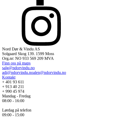
Nord Dør & Vindu AS
Solgaard Skog 139. 1599 Moss
Lagervarer
Org.nr: NO 933 569 209 MVA
Finn oss på maps
Vinduer
salg@ndorvindu.no
adi@ndorvindu.no
alen@ndorvindu.no
PVC Vinduer
Aluminiumsvinduer
Kontakt
TRE Vindeur
+ 401 93 611
Vinduer i tre og aluminium
Dører
+ 913 40 211
+ 990 45 974
PVC Balkongdører
Mandag - Fredag
Aluminiumsdører
08:00 - 16:00
Balkongdører i tre
Dører i tre og aluminium
Ytterdører
Lørdag på telefon
09:00 - 15:00