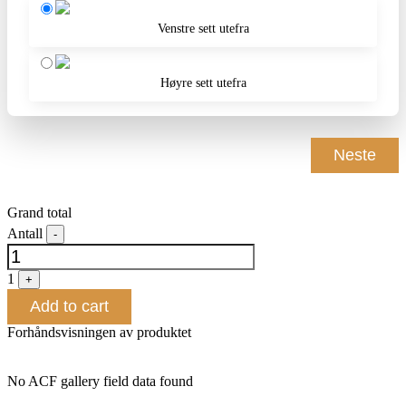
Venstre sett utefra
Høyre sett utefra
Neste
Grand total
-
Quantity
1
+
Add to cart
Forhåndsvisningen av produktet
No ACF gallery field data found