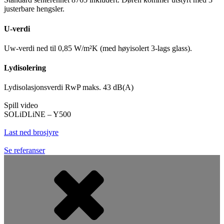
justerbare hengsler.
U-verdi
Uw-verdi ned til 0,85 W/m²K (med høyisolert 3-lags glass).
Lydisolering
Lydisolasjonsverdi RwP maks. 43 dB(A)
Spill video
SOLiDLiNE – Y500
Last ned brosjyre
Se referanser