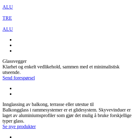
ALU
TRE
ALU
Glassvegger
Klarhet og enkelt vedlikehold, sammen med et minimalistisk
utseende.
Send forespørsel
Innglassing av balkong, terrasse eller utestue til
Balkongglass i rammesystemer er et glidesystem. Skyvevinduer er
laget av aluminiumsprofiler som gjør det mulig å bruke forskjellige
typer glass.
Se nye produkter