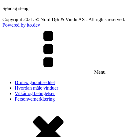
Inngangsdører
Skyvedører
Søndag stengt
Skyvedører i aluminium
Copyright 2021. © Nord Dør & Vindu AS - All rights reserved.
PVC Skyvedører
Powered by ito.dev
TRE Skyvedører
Foldedører
Aluminium foldedører
Kontorvegge
Innglassing
Zip Screen
Referanser
Menu
Inspirasjon
Drutex garantiseddel
Hvordan måle vinduer
Partnere
Vilkår og betingelser
Personvernerklæring
Frekhaug Vinduet
Diplomat
Lyssand