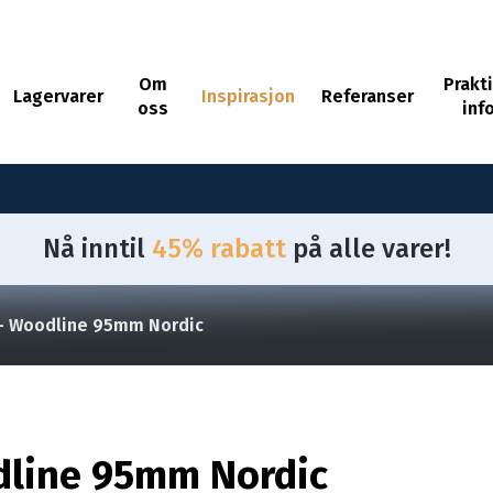
Om
Prakt
Lagervarer
Inspirasjon
Referanser
oss
inf
Vilkår og garanti for
Op
Nå inntil
45% rabatt
på alle varer!
handel hos Nord Dør
dø
& Vindu AS
 - Woodline 95mm Nordic
Do
Download .pdf
TRE
TRE
PVC
dline 95mm Nordic