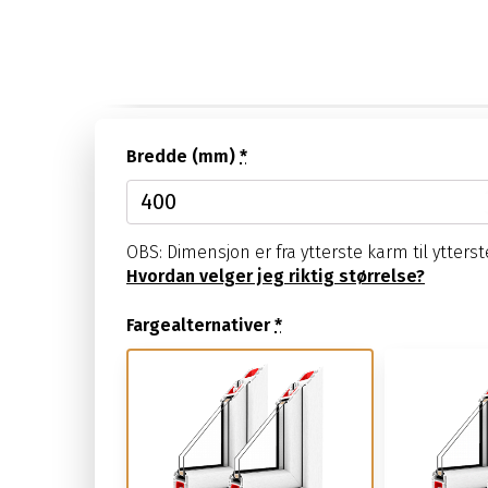
NEW
Glassvegger
Innglassing av
balkong, terrasse
eller utestue til
Bredde (mm)
*
Ziip Screen
OBS: Dimensjon er fra ytterste karm til ytters
Hvordan velger jeg riktig størrelse?
PRAKTIKSINFO
Mont
Fargealternativer
*