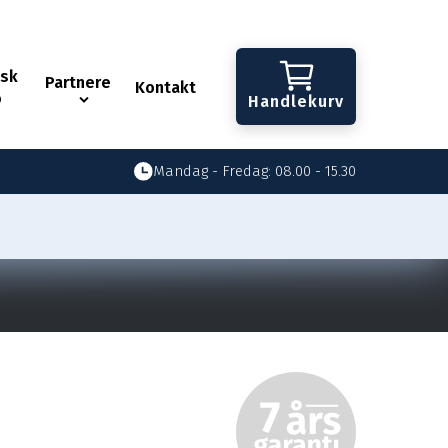
isk
Partnere
Kontakt
o
Handlekurv
Mandag - Fredag: 08.00 - 15.30
pmåling av vinduer og
rer
wnload .pdf
 / ALU
ALU