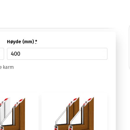
Høyde (mm)
*
te karm
eringsanvisningdrei og annen informasjon