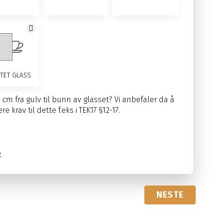
TET GLASS
0 cm fra gulv til bunn av glasset? Vi anbefaler da å
krav til dette f.eks i TEK17 §12-17.
e
NESTE