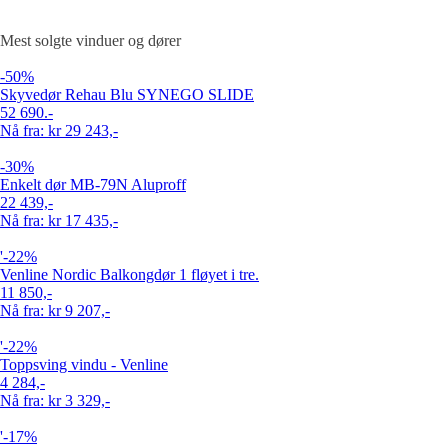
Mest solgte
vinduer og dører
-50%
Skyvedør Rehau Blu SYNEGO SLIDE
52 690.-
Nå fra: kr 29 243,-
-30%
Enkelt dør MB-79N Aluproff
22 439,-
Nå fra: kr 17 435,-
'-22%
Venline Nordic Balkongdør 1 fløyet i tre.
11 850,-
Nå fra: kr 9 207,-
'-22%
Toppsving vindu - Venline
4 284,-
Nå fra: kr 3 329,-
'-17%