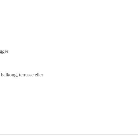
ts og med noen få enkle bevegelser.
gger
balkong, terrasse eller