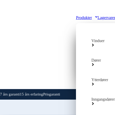
Produkter
Lagervare
Venska
Vinduer
Montering
Drei og D
Vinduer
Dører
Download .
Ytterdører
7 års garanti
15 års erfaring
Prisgaranti
Inngangsdører