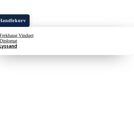
Handlekurv
Frekhaug Vinduet
Diplomat
Oppmåling av vinduer
Lyssand
og dører
Download .pdf
Mandag - Fredag: 08.00 - 15.30