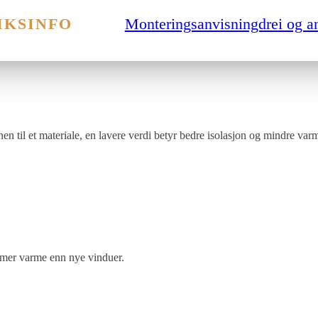
avenergivinduer har lav U-verdi
IKSINFO
Monteringsanvisningdrei og a
 til et materiale, en lavere verdi betyr bedre isolasjon og mindre var
 mer varme enn nye vinduer.