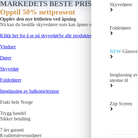
MARKEDETS BESTE PRIS
Skyvedører
Opptil 50% nettprosent
Opplev den nye lettheten ved åpning
Nå kan du bestille skyvedører som kan åpnes og lukkes med liten innsa
Foldedører
Klikk her for å se på skyvedør
Se alle produktene
Vinduer
NEW
Glassve
Dører
Skyvedør
Innglassing av 
Foldedører
utestue til
Innglassing av balkong/terasse
Frakt
hele Norge
Ziip Screen
Trygg handel
Sikker betalling
7 års garanti
Kvalitetsleverandører