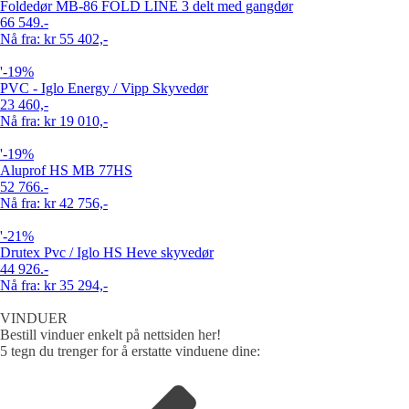
Foldedør MB-86 FOLD LINE 3 delt med gangdør
66 549.-
Nå fra: kr 55 402,-
'-19%
PVC - Iglo Energy / Vipp Skyvedør
23 460,-
Nå fra: kr 19 010,-
'-19%
Aluprof HS MB 77HS
52 766.-
Nå fra: kr 42 756,-
'-21%
Drutex Pvc / Iglo HS Heve skyvedør
44 926.-
Nå fra: kr 35 294,-
VINDUER
Bestill vinduer enkelt på nettsiden her!
5 tegn du trenger for å erstatte vinduene dine: